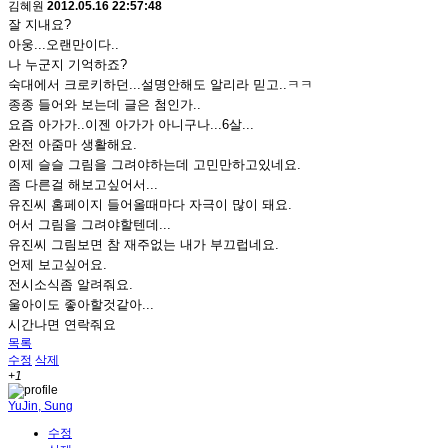
김혜원
2012.05.16 22:57:48
잘 지내요?
아웅...오랜만이다..
나 누군지 기억하죠?
숙대에서 크로키하던...설명안해도 알리라 믿고..ㅋㅋ
종종 들어와 보는데 글은 첨인가..
요즘 아가가..이젠 아가가 아니구나...6살...
완전 아줌마 생활해요.
이제 슬슬 그림을 그려야하는데 고민만하고있네요.
좀 다른걸 해보고싶어서...
유진씨 홈페이지 들어올때마다 자극이 많이 돼요.
어서 그림을 그려야할텐데...
유진씨 그림보면 참 재주없는 내가 부끄럽네요.
언제 보고싶어요.
전시소식좀 알려줘요.
울아이도 좋아할것같아...
시간나면 연락줘요
목록
수정
삭제
+1
YuJin, Sung
수정