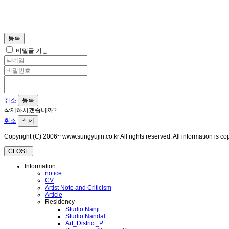
등록
비밀글 기능
취소
등록
삭제하시겠습니까?
취소
삭제
Copyright (C) 2006~ www.sungyujin.co.kr All rights reserved. All information is 
CLOSE
Information
notice
CV
Artist Note and Criticism
Article
Residency
Studio Nanji
Studio Nandal
Art_District_P