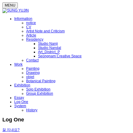
MENU
Information
notice
CV
Artist Note and Criticism
Article
Residency
Studio Nanji
Studio Nandal
Art_District_P
Seongnam Creative Space
Contact
Work
Painting
Drawing
objet
Botanical Painting
Exhibition
Solo Exhibition
Group Exhibition
Essay
Log One
System
History
Log One
잘 지내요?