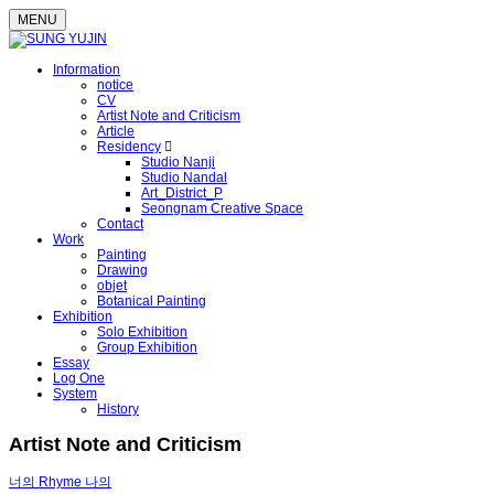
MENU
Information
notice
CV
Artist Note and Criticism
Article
Residency
Studio Nanji
Studio Nandal
Art_District_P
Seongnam Creative Space
Contact
Work
Painting
Drawing
objet
Botanical Painting
Exhibition
Solo Exhibition
Group Exhibition
Essay
Log One
System
History
Artist Note and Criticism
너의 Rhyme 나의