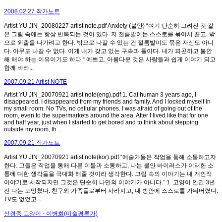
2008.02.27 작가노트
Artist YU JIN_20080227 artist note.pdf Anxiety (불안) “여기 단순히 그려진 것 같
은 그림 속에는 항상 반복되는 것이 있다. 저 절름발이는 스스로를 묶어서 끌고, 밖
으로 외출을 나가려고 한다. 밖으로 나갈 수 있는 건 절름발이도 묶은 자신도 아니
다. 아무도 나갈 수 없다. 이게 내가 갖고 있는 구속과 틀이다. 내가 피곤하고 불안
해 해야 하는 이유이기도 하다.“ 예쁘고, 아름다운 것은 사람들과 쉽게 이야기 되고
함께 바라...
2007.09.21 Artist NOTE
Artist YU JIN_20070921 artist note(eng).pdf 1. Cat human 3 years ago, I
disappeared. I disappeared from my friends and family. And I locked myself in
my small room. No TVs, no cellular phones. I was afraid of going out of the
room, even to the supermarkets around the area. After I lived like that for one
and half year, just when I started to get bored and to think about stepping
outside my room, th...
2007.09.21 작가노트
Artist YU JIN_20070921 artist note(kor).pdf “예술가들은 작업을 통해 소통하고자
한다. 그들은 작업을 통해 다른 이들과 소통하고, 나는 불안 바이러스가 이러한 소
통에 대한 생각들을 극대화 해줄 것이라 생각한다. 그림 속의 이야기는 내 개인적
이야기로 시작되지만 그것은 단순히 나만의 이야기가 아니다.” 1. 고양이 인간 3년
전 나는 도망쳤다. 친구와 가족들로부터 사라지고, 내 방안에 스스로를 가둬버렸다.
TV도 없었고...
신경증 고양이 - 이병희(미술평론가)