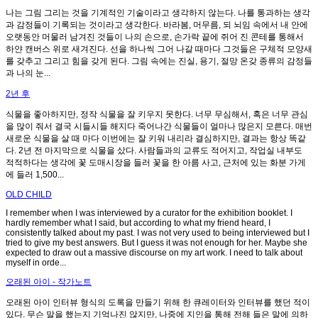
나는 그림 그리는 것을 기계적인 기술이라고 생각하지 않는다. 나를 통과하는 생각
과 감정들이 기록되는 것이라고 생각한다. 바라봄, 머무름, 되 뇌임 속에서 내 안에
오랫동안 머물러 남겨진 것들이 나의 손으로, 손가락 끝에 쥐어 진 콘테를 통해서
하얀 캔버스 위로 새겨진다. 선을 하나씩 그어 나갈 때마다 그것들은 구체적 모양새
를 갖추고 그리고 힘을 갖게 된다. 그림 속에는 진실, 용기, 절망 온갖 종류의 감정들
과 나의 눈...
2년 후
식물을 좋아하지만, 정작 식물을 잘 키우지 못한다. 너무 무심해서, 혹은 너무 관심
을 많이 줘서 결국 시들시들 해지다 죽어나간 식물들이 얼마나 많은지 모른다. 매번
새로운 식물을 살 때 마다 이번에는 잘 키워 내리라 결심하지만, 결과는 항상 똑같
다. 2년 전 마지막으로 식물을 샀다. 사람들과의 교류도 적어지고, 작업실 내부도
적적하다는 생각에 꽃 도매시장을 들러 꽃을 한 아름 사고, 근처에 있는 화분 가게
에 들러 1,500...
OLD CHILD
I remember when I was interviewed by a curator for the exhibition booklet. I
hardly remember what I said, but according to what my friend heard, I
consistently talked about my past. I was not very used to being interviewed but I
tried to give my best answers. But I guess it was not enough for her. Maybe she
expected to draw out a massive discourse on my art work. I need to talk about
myself in orde...
오래된 아이 - 작가노트
오래된 아이 인터뷰 형식의 도록을 만들기 위해 한 큐레이터와 인터뷰를 했던 적이
있다. 무슨 말을 했는지 기억나진 않지만, 나중에 지인을 통해 전해 들은 말에 의하