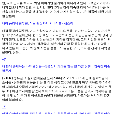
면, 나와 인터뷰 했더니, 옛날 이야기만 줄기차게 하더라고 했다. 그랬던가? 기억이
나지 않으니 뭐라 말할 수 없지만, 인터뷰라는 것이 익숙한 것이 아니라서 나름 최
선을 다해 한다고 했을 텐데(말하는 건 언제나 자신없는 일이다), 작품에 대한 거대
한 담론이 ...
내적 풍경에 침투한, 어느 관찰자의 시나리오 - 심소미
내적 풍경에 침투한, 어느 관찰자의 시나리오 #1 쿠웅- 커다란 고양이 머리가 갸우
뚱 바닥으로 떨어졌다. 한바탕 세상이 기우뚱하며 순간 시공간은 뒤섞인 채 정지 상
태가 된다. 앞으로 다가올 엄청난 변화의 기미를 감지한 듯, 그의 시선은 동공이 확
장된 채 안과 밖 그 사이에 걸쳐있다. 성유진의 근작 중 유일하게 고개가 바닥을 기
대고 있는 이 그림(그의 전체 작품을 통틀어서 유일한 구도)으로 본 전시의 서막을
올린다. 성유...
+7
내 안에 존재하는 나의 초상들 - 성유진의 회화를 읽는 또 다른 상징 _ 김종길 미술
평론가
( 710K ) 성유진_서울시립미술관 난지스튜디오_2009.8.17 내 안에 존재하는 나의
초상들 - 성유진의 회화를 읽는 또 다른 상징 2005년 인도의 북부 비하르 주 아라리
야 지역에서 수족이 여덟인 아이가 태어났다. 팔이 네 개 발이 네 개인 이 아이는 힌
두교의 여신 락시미를 닮았다 하여 락시미 타르마라는 이름을 얻었다. 락시미는 팔
이 네 개 발이 두 개인 여신으로 풍년과 행운을 상징한다. 타르마는 락시미의 환생
이라 불리며 축...
+5
미적 충만이 성취한 내적 치유 - 성유진의 회화를 읽는 네 개의 상징 _ 김종길 미술