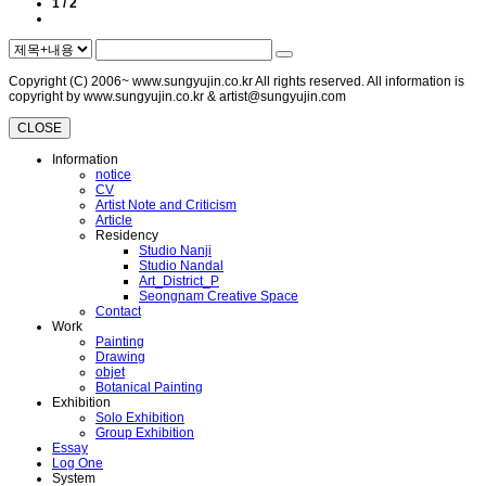
1 / 2
Copyright (C) 2006~ www.sungyujin.co.kr All rights reserved. All information is
copyright by www.sungyujin.co.kr & artist@sungyujin.com
CLOSE
Information
notice
CV
Artist Note and Criticism
Article
Residency
Studio Nanji
Studio Nandal
Art_District_P
Seongnam Creative Space
Contact
Work
Painting
Drawing
objet
Botanical Painting
Exhibition
Solo Exhibition
Group Exhibition
Essay
Log One
System