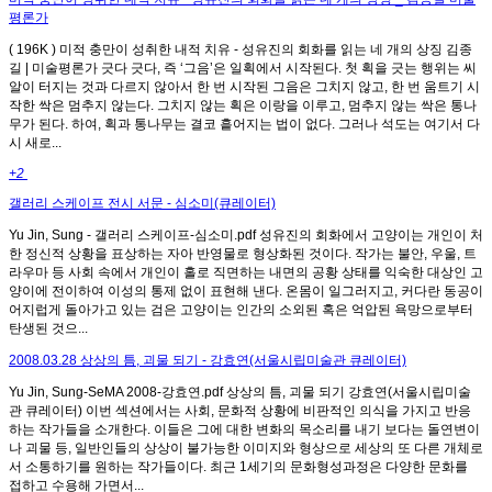
평론가
( 196K ) 미적 충만이 성취한 내적 치유 - 성유진의 회화를 읽는 네 개의 상징 김종
길 | 미술평론가 긋다 긋다, 즉 ‘그음’은 일획에서 시작된다. 첫 획을 긋는 행위는 씨
알이 터지는 것과 다르지 않아서 한 번 시작된 그음은 그치지 않고, 한 번 움트기 시
작한 싹은 멈추지 않는다. 그치지 않는 획은 이랑을 이루고, 멈추지 않는 싹은 통나
무가 된다. 하여, 획과 통나무는 결코 흩어지는 법이 없다. 그러나 석도는 여기서 다
시 새로...
+2
갤러리 스케이프 전시 서문 - 심소미(큐레이터)
Yu Jin, Sung - 갤러리 스케이프-심소미.pdf 성유진의 회화에서 고양이는 개인이 처
한 정신적 상황을 표상하는 자아 반영물로 형상화된 것이다. 작가는 불안, 우울, 트
라우마 등 사회 속에서 개인이 홀로 직면하는 내면의 공황 상태를 익숙한 대상인 고
양이에 전이하여 이성의 통제 없이 표현해 낸다. 온몸이 일그러지고, 커다란 동공이
어지럽게 돌아가고 있는 검은 고양이는 인간의 소외된 혹은 억압된 욕망으로부터
탄생된 것으...
2008.03.28 상상의 틈, 괴물 되기 - 강효연(서울시립미술관 큐레이터)
Yu Jin, Sung-SeMA 2008-강효연.pdf 상상의 틈, 괴물 되기 강효연(서울시립미술
관 큐레이터) 이번 섹션에서는 사회, 문화적 상황에 비판적인 의식을 가지고 반응
하는 작가들을 소개한다. 이들은 그에 대한 변화의 목소리를 내기 보다는 돌연변이
나 괴물 등, 일반인들의 상상이 불가능한 이미지와 형상으로 세상의 또 다른 개체로
서 소통하기를 원하는 작가들이다. 최근 1세기의 문화형성과정은 다양한 문화를
접하고 수용해 가면서...