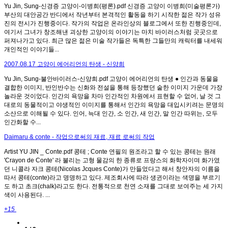
Yu Jin, Sung-신경증 고양이-이병희(평론).pdf 신경증 고양이 이병희(미술평론가)
부산의 대안공간 반디에서 작년부터 본격적인 활동을 하기 시작한 젊은 작가 성유
진의 전시가 진행중이다. 작가의 작업은 온라인상의 블로그에서 또한 진행중인데,
여기서 그녀가 창조해낸 괴상한 고양이의 이야기는 마치 바이러스처럼 곳곳으로
퍼져나가고 있다. 최근 많은 젊은 미술 작가들은 독특한 그들만의 캐릭터를 내세워
개인적인 이야기들...
2007.08.17 고양이 에어리언의 탄생 - 신양희
Yu Jin, Sung-불안바이러스-신양희.pdf 고양이 에어리언의 탄생 ● 인간과 동물을
결합한 이미지, 반인반수는 신화와 전설을 통해 등장했던 숱한 이미지 가운데 가장
놀라운 것이었다. 인간의 욕망을 차마 인간적인 차원에서 표현할 수 없어, 날 것 그
대로의 동물적이고 야생적인 이미지를 통해서 인간의 욕망을 대입시키려는 문명의
소산으로 이해될 수 있다. 인어, 늑대 인간, 소 인간, 새 인간, 말 인간 따위는, 모두
인간화할 수...
Daimaru & conte - 작업으로써의 재료, 재료 로써의 작업
Artist YU JIN _ Conte.pdf 콩테 ; Conte 연필의 원조라고 할 수 있는 콩테는 원래
'Crayon de Conte' 라 불리는 고형 물감의 한 종류로 프랑스의 화학자이며 화가였
던 니콜라 자크 콩테(Nicolas Jcques Conte)가 만들었다고 해서 창안자의 이름을
따서 콩테(conte)라고 명명하고 있다. 제조회사에 따라 생귄이라는 색명을 부르기
도 하고 초크(chalk)라고도 한다. 전통적으로 천연 소재를 그대로 보여주는 세 가지
색이 사용된다. ...
+15