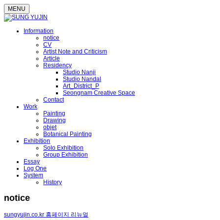
MENU
Information
notice
CV
Artist Note and Criticism
Article
Residency
Studio Nanji
Studio Nandal
Art_District_P
Seongnam Creative Space
Contact
Work
Painting
Drawing
objet
Botanical Painting
Exhibition
Solo Exhibition
Group Exhibition
Essay
Log One
System
History
notice
sungyujin.co.kr 홈페이지 리뉴얼