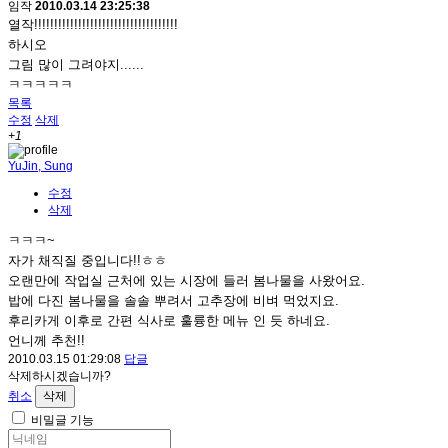
임작
2010.03.14 23:25:38
열작!!!!!!!!!!!!!!!!!!!!!!!!!!!!!!!!!!!!
하시오
그림 많이 그려야지......
ㅋㅋㅋㅋㅋ
목록
수정
삭제
+1
YuJin, Sung
수정
삭제
ㅋㅋㅋ~
자가 채직질 중입니다!!ㅎㅎ
오랜만에 작업실 근처에 있는 시장에 들러 봄나물을 사왔어요.
밥에 다진 봄나물을 솔솔 뿌려서 고추장에 비벼 먹었지요.
후리카게 이후로 간편 식사로 훌륭한 메뉴 인 듯 하네요.
언니께 추천!!
2010.03.15 01:29:08
답글
삭제하시겠습니까?
취소
삭제
비밀글 기능