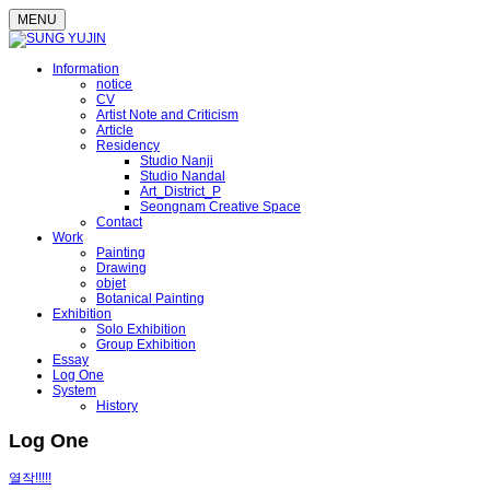
MENU
Information
notice
CV
Artist Note and Criticism
Article
Residency
Studio Nanji
Studio Nandal
Art_District_P
Seongnam Creative Space
Contact
Work
Painting
Drawing
objet
Botanical Painting
Exhibition
Solo Exhibition
Group Exhibition
Essay
Log One
System
History
Log One
열작!!!!!