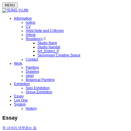
MENU
Information
notice
CV
Artist Note and Criticism
Article
Residency
Studio Nanji
Studio Nandal
Art_District_P
Seongnam Creative Space
Contact
Work
Painting
Drawing
objet
Botanical Painting
Exhibition
Solo Exhibition
Group Exhibition
Essay
Log One
System
History
Essay
두 녀석이 머무르는 집