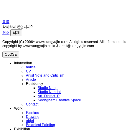
목록
삭제하시겠습니까?
취소
삭제
Copyright (C) 2006~ www.sungyujin.co.kr All rights reserved. All information is
copyright by www.sungyujin.co.kr & artist@sungyujin.com
CLOSE
Information
notice
CV
Artist Note and Criticism
Article
Residency
Studio Nanji
Studio Nandal
Art_District_P
Seongnam Creative Space
Contact
Work
Painting
Drawing
objet
Botanical Painting
Exhibition